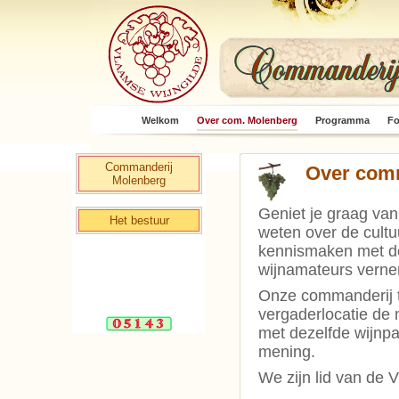
Welkom
Over com. Molenberg
Programma
Fo
Commanderij
Over com
Molenberg
Geniet je graag van
Het bestuur
weten over de cultu
kennismaken met de
wijnamateurs verne
Onze commanderij te
vergaderlocatie de 
met dezelfde wijnpa
mening.
We zijn lid van de 