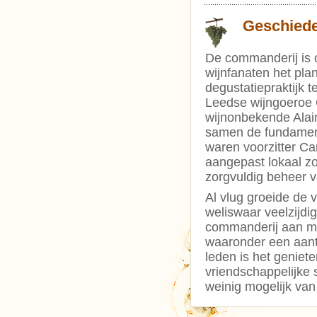
Geschiede
De commanderij is o
wijnfanaten het pla
degustatiepraktijk t
Leedse wijngoeroe 
wijnonbekende Alain
samen de fundamen
waren voorzitter C
aangepast lokaal z
zorgvuldig beheer 
Al vlug groeide de v
weliswaar veelzijdi
commanderij aan me
waaronder een aanta
leden is het geniete
vriendschappelijke
weinig mogelijk va