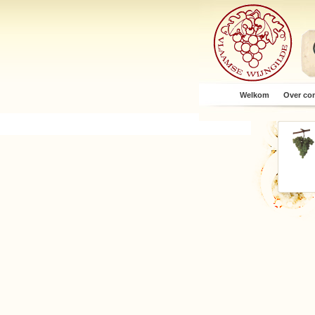
Welkom
Over co